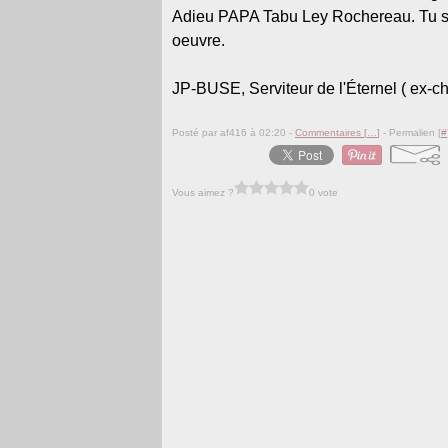
Adieu PAPA Tabu Ley Rochereau. Tu sera
oeuvre.
JP-BUSE, Serviteur de l'Éternel ( ex-
Posté par af416 à 02:20 -
Commentaires [
…
]
- Permalien [
#
Vous aimez ?
0 vote