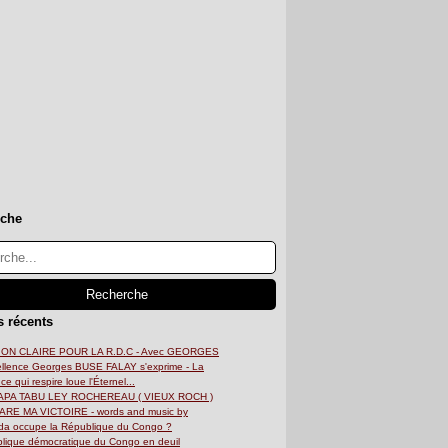
rche
s récents
ION CLAIRE POUR LA R.D.C - Avec GEORGES
llence Georges BUSE FALAY s'exprime - La
ce qui respire loue l'Éternel...
APA TABU LEY ROCHEREAU ( VIEUX ROCH )
RE MA VICTOIRE - words and music by
a occupe la République du Congo ?
lique démocratique du Congo en deuil