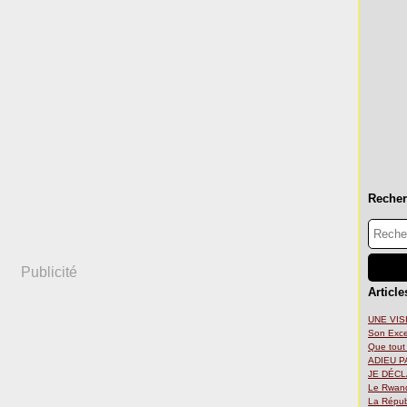
Reche
Publicité
Article
UNE VIS
Son Exce
Que tout 
ADIEU P
JE DÉCLA
Le Rwand
La Répub