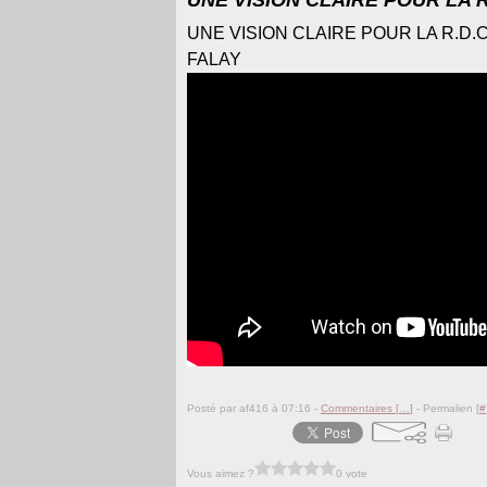
UNE VISION CLAIRE POUR LA R
UNE VISION CLAIRE POUR LA R.D.
FALAY
Posté par af416 à 07:16 -
Commentaires [
…
]
- Permalien [
#
Vous aimez ?
0 vote