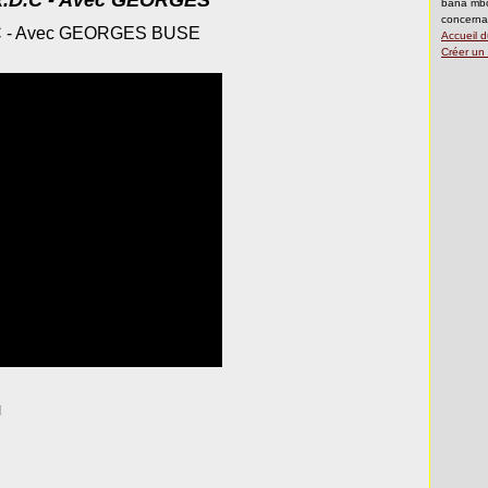
.D.C - Avec GEORGES
bana mbo
concerna
C - Avec GEORGES BUSE
Accueil d
Créer un
]