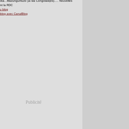
ka...Mazungumuzo ya wa Congolais(es)..... Nouvelles
nt la RDC
u blog
 blog avec CanalBlog
Publicité