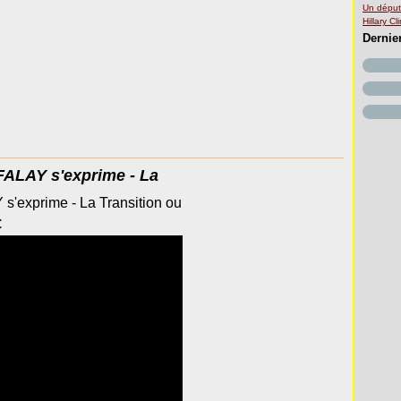
Un déput
Hillary C
Dernie
ALAY s'exprime - La
'exprime - La Transition ou
C