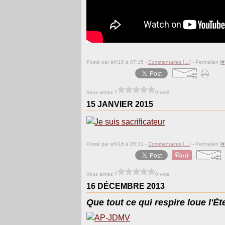
Posté par af416 à 07:15 -
Commentaires [
…
]
- Permalien [
#
Vous aimez ?
0 vote
15 JANVIER 2015
Posté par af416 à 05:31 -
Commentaires [
…
]
- Permalien [
#
Vous aimez ?
0 vote
16 DÉCEMBRE 2013
Que tout ce qui respire loue l'Éte