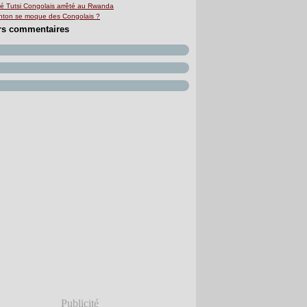
é Tutsi Congolais arrêté au Rwanda
linton se moque des Congolais ?
rs commentaires
Publicité