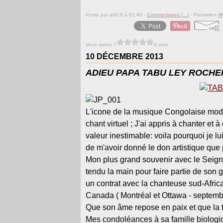
Posté par af416 à 01:40 -
Commentaires [
…
]
- Permalien [
#
Vous aimez ?
0 vote
10 DÉCEMBRE 2013
ADIEU PAPA TABU LEY ROCHER
L'icone de la musique Congolaise mo
chant virtuel ; J'ai appris à chanter e
valeur inestimable: voi
la pourquoi je l
de m'avoir donné le don artistique que
Mon plus grand souvenir avec le Sei
tendu la main pour faire partie de so
un contrat avec la chanteuse sud-Af
Canada ( Montréal et Ottawa - septem
Que son âme repose en paix et que la te
Mes condoléances à sa famille biologiq